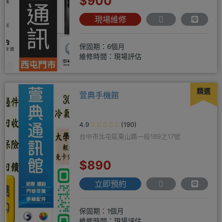
$900
現場維修
保固期：6個月
維修時間：現場評估
精選
萱典手機館
4.9
(190)
台中市北屯區東山路一段189之17號
$890
立即預約
保固期：1個月
維修時間：現場評估