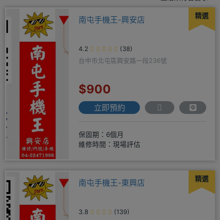
精選
南屯手機王-興安店
4.2
(38)
台中市北屯區興安路一段236號
$900
立即預約
保固期：6個月
維修時間：現場評估
精選
南屯手機王-東興店
3.8
(139)