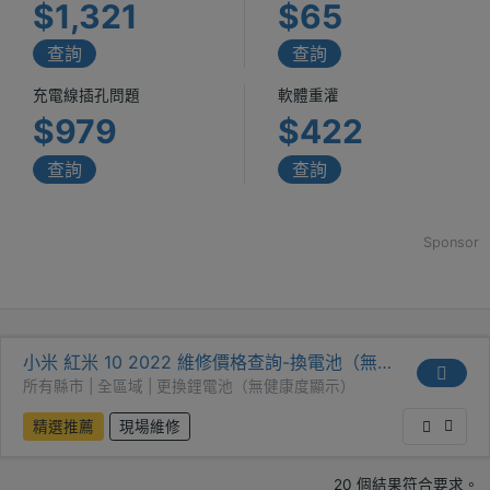
$1,321
$65
查詢
查詢
充電線插孔問題
軟體重灌
$979
$422
查詢
查詢
Sponsor
小米 紅米 10 2022 維修價格查詢-換電池（無健
康度）
所有縣市 | 全區域 | 更換鋰電池（無健康度顯示）
精選推薦
現場維修
20 個結果符合要求。