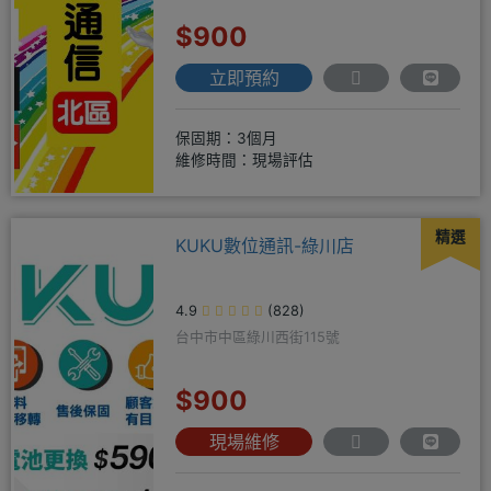
$900
立即預約
保固期：3個月
維修時間：現場評估
精選
KUKU數位通訊-綠川店
4.9
(828)
台中市中區綠川西街115號
$900
現場維修