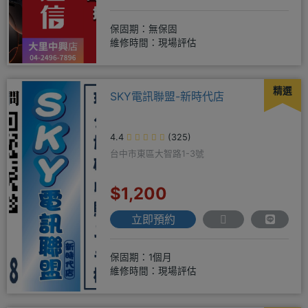
保固期：無保固
維修時間：現場評估
精選
SKY電訊聯盟-新時代店
4.4
(325)
台中市東區大智路1-3號
$1,200
立即預約
保固期：1個月
維修時間：現場評估