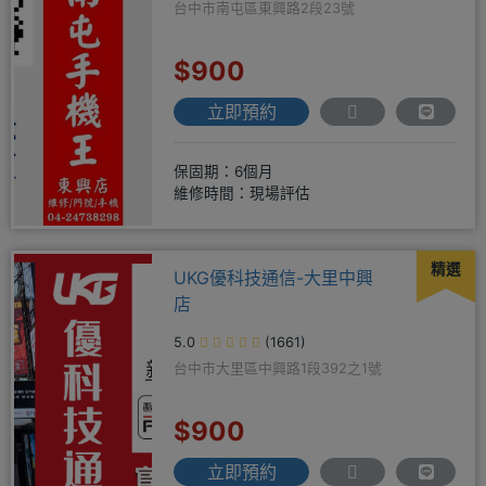
台中市南屯區東興路2段23號
$900
立即預約
保固期：6個月
維修時間：現場評估
精選
UKG優科技通信-大里中興
店
5.0
(1661)
台中市大里區中興路1段392之1號
$900
立即預約