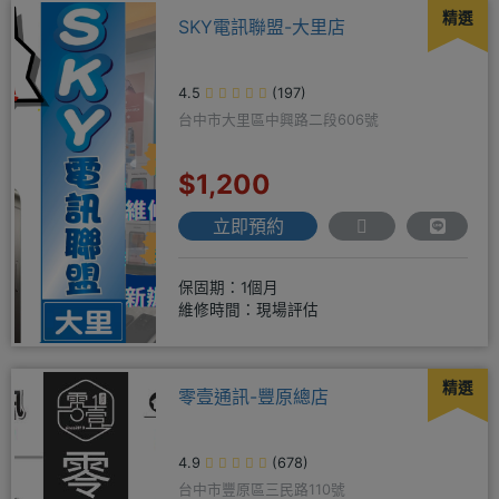
精選
SKY電訊聯盟-大里店
4.5
(197)
台中市大里區中興路二段606號
$1,200
立即預約
保固期：1個月
維修時間：現場評估
精選
零壹通訊-豐原總店
4.9
(678)
台中市豐原區三民路110號