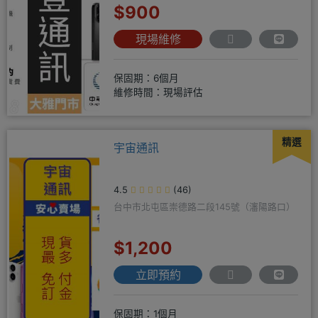
$900
現場維修
保固期：6個月
維修時間：現場評估
精選
宇宙通訊
4.5
(46)
台中市北屯區崇德路二段145號（瀋陽路口）
$1,200
立即預約
保固期：1個月