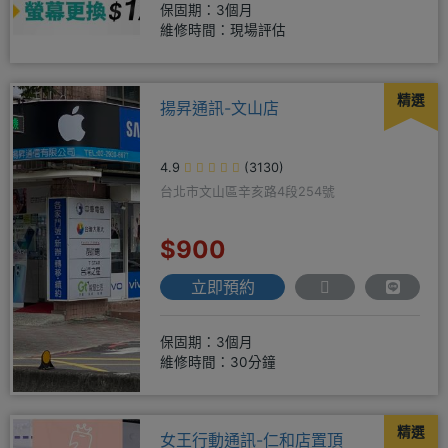
保固期：3個月
維修時間：現場評估
精選
揚昇通訊-文山店
4.9
(3130)
台北市文山區辛亥路4段254號
$900
立即預約
保固期：3個月
維修時間：30分鐘
精選
女王行動通訊-仁和店置頂