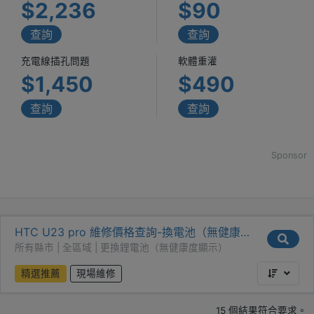
$2,236
$90
查詢
查詢
充電線插孔問題
軟體重灌
$1,450
$490
查詢
查詢
Sponsor
HTC U23 pro 維修價格查詢-換電池（無健康
度）
所有縣市 | 全區域 | 更換鋰電池（無健康度顯示）
精選推薦
現場維修
15 個結果符合要求。