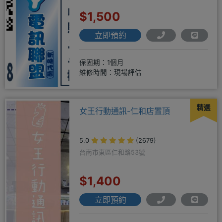
$1,500
立即預約
保固期：1個月
維修時間：現場評估
精選
女王行動通訊-仁和店置頂
5.0
(2679)
台南市東區仁和路53號
$1,400
立即預約