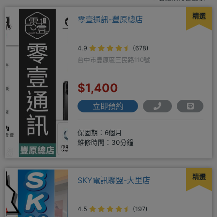
精選
零壹通訊-豐原總店
4.9
(678)
台中市豐原區三民路110號
$1,400
立即預約
保固期：6個月
維修時間：30分鐘
精選
SKY電訊聯盟-大里店
4.5
(197)