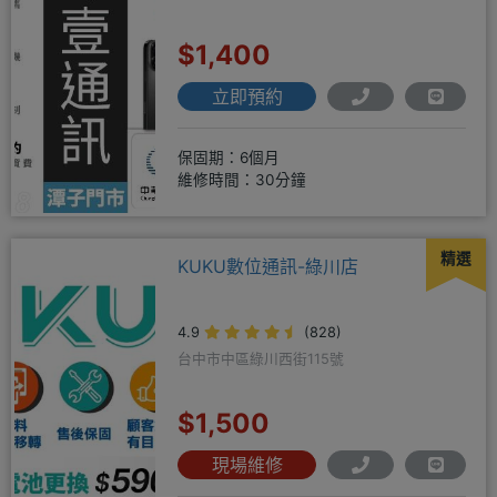
$1,400
立即預約
保固期：6個月
維修時間：30分鐘
精選
KUKU數位通訊-綠川店
4.9
(828)
台中市中區綠川西街115號
$1,500
現場維修