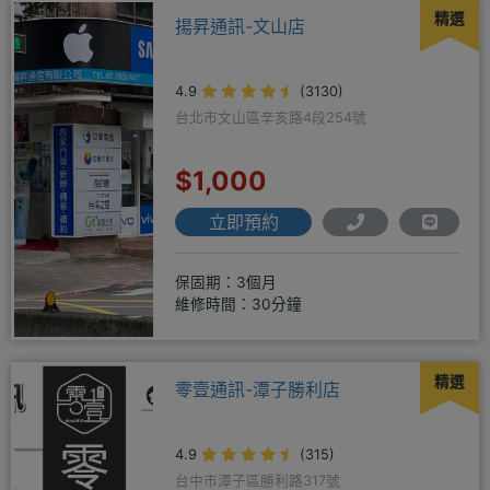
精選
揚昇通訊-文山店
4.9
(3130)
台北市文山區辛亥路4段254號
$1,000
立即預約
保固期：3個月
維修時間：30分鐘
精選
零壹通訊-潭子勝利店
4.9
(315)
台中市潭子區勝利路317號