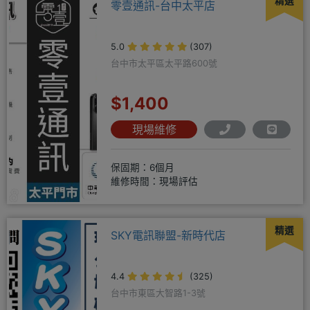
精選
零壹通訊-台中太平店
5.0
(307)
台中市太平區太平路600號
$1,400
現場維修
保固期：6個月
維修時間：現場評估
精選
SKY電訊聯盟-新時代店
4.4
(325)
台中市東區大智路1-3號