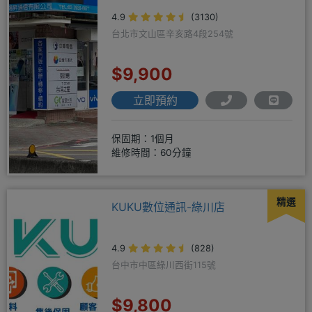
4.9
(3130)
台北市文山區辛亥路4段254號
$9,900
立即預約
保固期：1個月
維修時間：60分鐘
精選
KUKU數位通訊-綠川店
4.9
(828)
台中市中區綠川西街115號
$9,800