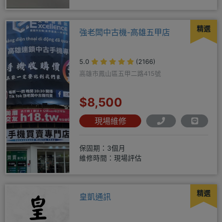
精選
強老闆中古機-高雄五甲店
5.0
(2166)
高雄市鳳山區五甲二路415號
$8,500
現場維修
保固期：3個月
維修時間：現場評估
精選
皇凱通訊