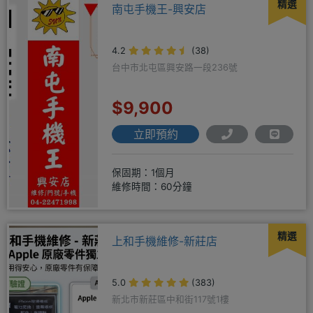
精選
南屯手機王-興安店
4.2
(38)
台中市北屯區興安路一段236號
$9,900
立即預約
保固期：1個月
維修時間：60分鐘
精選
上和手機維修-新莊店
5.0
(383)
新北市新莊區中和街117號1樓