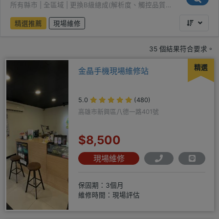
幕（品質次佳）
所有縣市 | 全區域 | 更換B級總成(解析度、觸控品質次
佳)
精選推薦
現場維修
35 個結果符合要求。
精選
金晶手機現場維修站
5.0
(480)
高雄市新興區八德一路401號
$8,500
現場維修
保固期：3個月
維修時間：現場評估