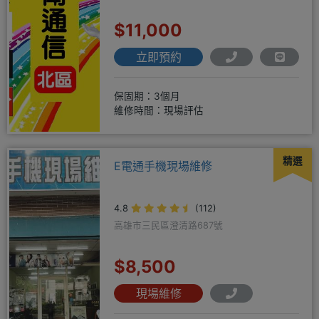
$11,000
立即預約
保固期：3個月
維修時間：現場評估
精選
E電通手機現場維修
4.8
(112)
高雄市三民區澄清路687號
$8,500
現場維修