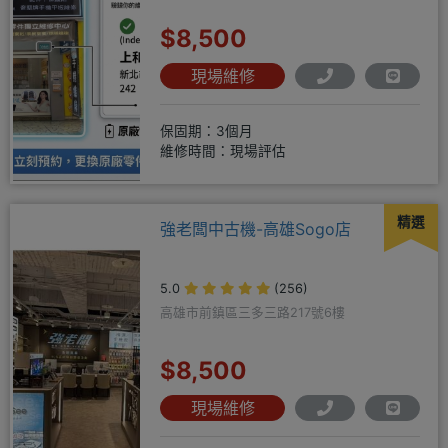
$8,500
現場維修
保固期：3個月
維修時間：現場評估
精選
強老闆中古機-高雄Sogo店
5.0
(256)
高雄市前鎮區三多三路217號6樓
$8,500
現場維修