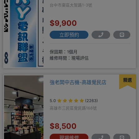
台中市東區大智路1-3號
$9,900
立即預約
保固期：1個月
維修時間：現場評估
精選
強老闆中古機-高雄覺民店
5.0
(2263)
高雄市三民區覺民路168號
$8,500
現場維修