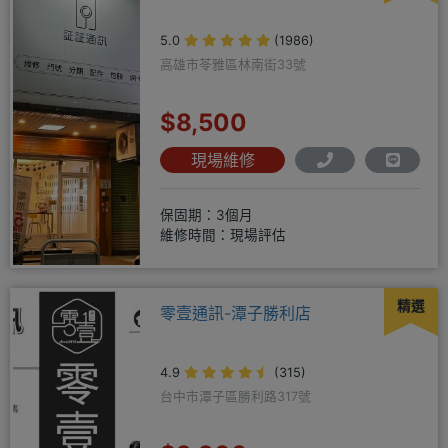
5.0
(1986)
高雄市苓雅區林南街33號
$8,500
現場維修
保固期：3個月
維修時間：現場評估
精選
零壹通訊-潭子勝利店
4.9
(315)
台中市潭子區勝利路317號