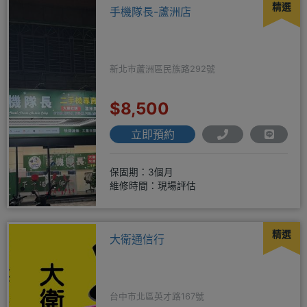
精選
手機隊長-蘆洲店
新北市蘆洲區民族路292號
$8,500
立即預約
保固期：3個月
維修時間：現場評估
精選
大衛通信行
台中市北區英才路167號