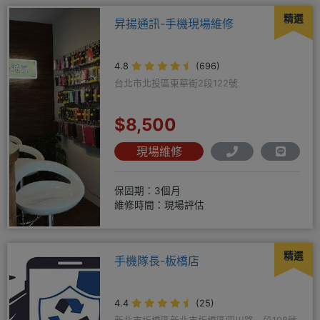
精選
昇揚通訊-手機現場維修
4.8
(696)
台北市北投區東華街2段122號
$8,500
現場維修
保固期：3個月
維修時間：現場評估
精選
手機隊長-板橋店
4.4
(25)