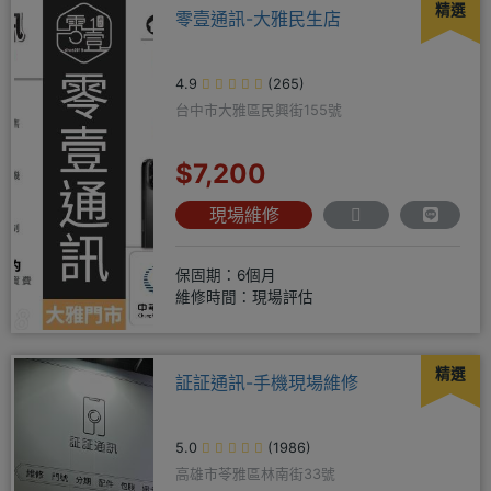
精選
零壹通訊-大雅民生店
4.9
(265)
台中市大雅區民興街155號
$7,200
現場維修
保固期：6個月
維修時間：現場評估
精選
証証通訊-手機現場維修
5.0
(1986)
高雄市苓雅區林南街33號