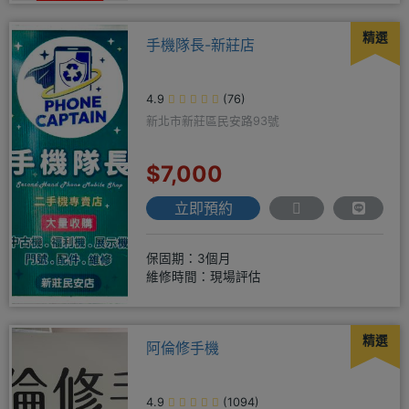
精選
手機隊長-新莊店
4.9
(76)
新北市新莊區民安路93號
$7,000
立即預約
保固期：3個月
維修時間：現場評估
精選
阿倫修手機
4.9
(1094)