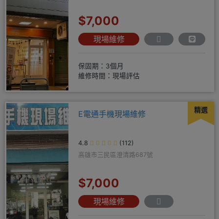
$7,000
現場維修
保固期：3個月
維修時間：現場評估
精選
E電通手機現場維修
4.8
(112)
高雄市三民區澄清路687號
$7,000
現場維修