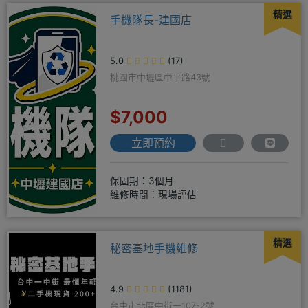
精選
手機隊長-建國店
5.0
(17)
桃園市中壢區中平路43號
$7,000
立即預約
保固期：3個月
維修時間：現場評估
精選
秘密基地手機維修
4.9
(1181)
台中市北區中街一107-2號