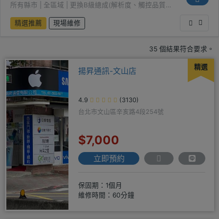
螢幕（品質次佳）
所有縣市 | 全區域 | 更換B級總成(解析度、觸控品質次
佳)
精選推薦
現場維修
35 個結果符合要求。
精選
揚昇通訊-文山店
4.9
(3130)
台北市文山區辛亥路4段254號
$7,000
立即預約
保固期：1個月
維修時間：60分鐘