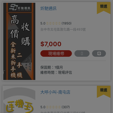
精選
炘馳通訊
5.0
(1950)
台中市北屯區敦化路一段493號
$7,000
現場維修
保固期：1個月
維修時間：現場評估
精選
大呼小叫-南屯店
5.0
(307)