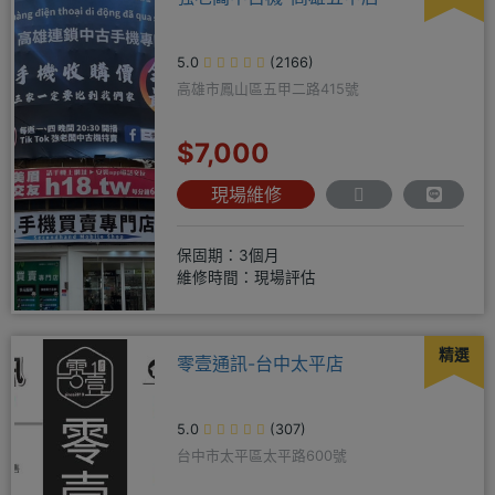
5.0
(2166)
高雄市鳳山區五甲二路415號
$7,000
現場維修
保固期：3個月
維修時間：現場評估
精選
零壹通訊-台中太平店
5.0
(307)
台中市太平區太平路600號