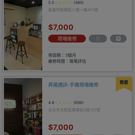
5.0
(480)
高雄市新興區八德一路401號
$7,000
現場維修
保固期：3個月
維修時間：現場評估
精選
昇揚通訊-手機現場維修
4.8
(696)
台北市北投區東華街2段122號
$7,000