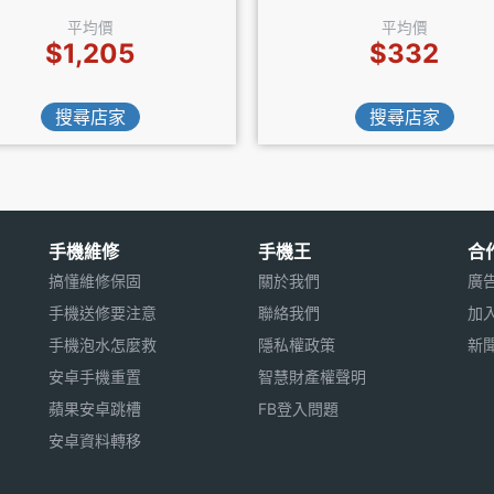
平均價
平均價
$1,205
$332
搜尋店家
搜尋店家
手機維修
手機王
合
搞懂維修保固
關於我們
廣
手機送修要注意
聯絡我們
加
手機泡水怎麼救
隱私權政策
新
安卓手機重置
智慧財產權聲明
蘋果安卓跳槽
FB登入問題
安卓資料轉移