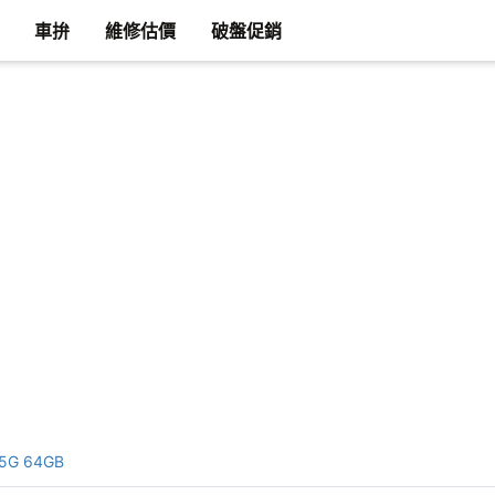
車拚
維修估價
破盤促銷
 5G 64GB