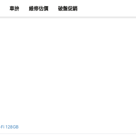
車拚
維修估價
破盤促銷
-Fi 128GB