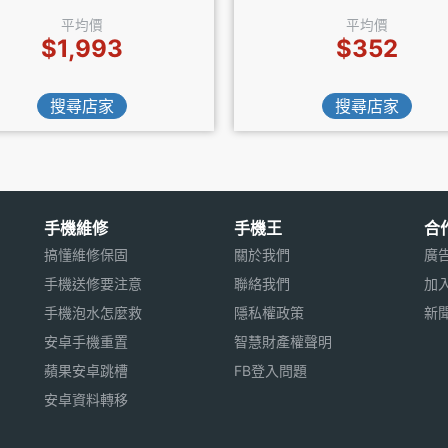
平均價
平均價
$1,993
$352
搜尋店家
搜尋店家
手機維修
手機王
合
搞懂維修保固
關於我們
廣
手機送修要注意
聯絡我們
加
手機泡水怎麼救
隱私權政策
新
安卓手機重置
智慧財產權聲明
蘋果安卓跳槽
FB登入問題
安卓資料轉移