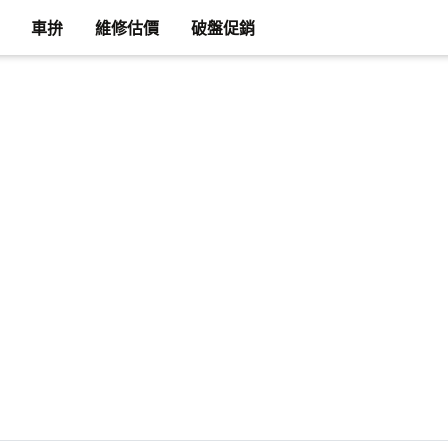
車拚
維修估價
破盤促銷