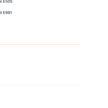
ii E505
ii E991