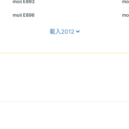
moii E893
mo
moii E896
mo
載入2012