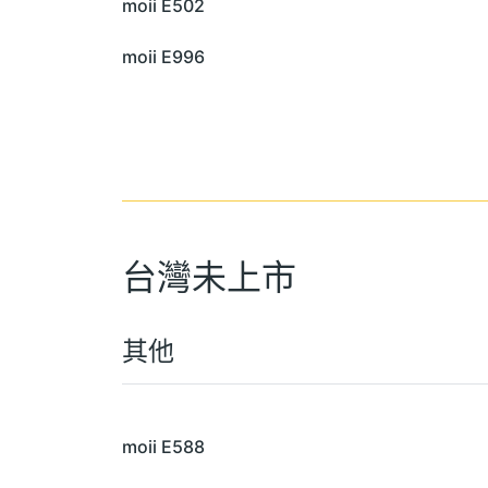
moii E502
moii E996
台灣未上市
其他
moii E588