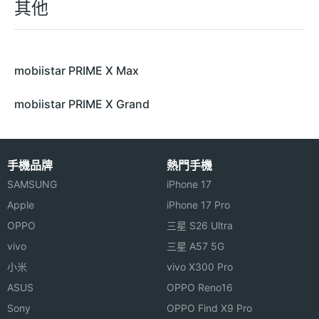
其他
mobiistar PRIME X Max
mobiistar PRIME X Grand
手機品牌
熱門手機
SAMSUNG
iPhone 17
Apple
iPhone 17 Pro
OPPO
三星 S26 Ultra
vivo
三星 A57 5G
小米
vivo X300 Pro
ASUS
OPPO Reno16
Sony
OPPO Find X9 Pro