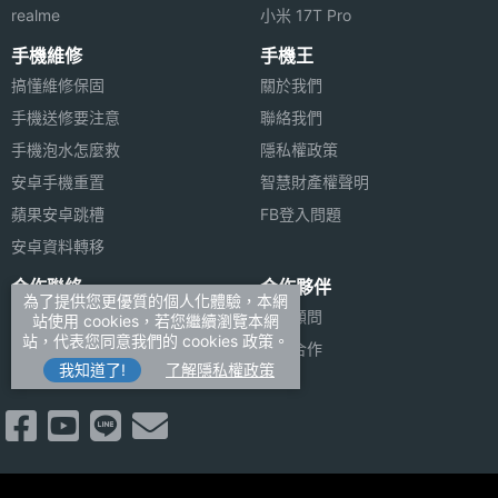
realme
小米 17T Pro
手機維修
手機王
搞懂維修保固
關於我們
手機送修要注意
聯絡我們
手機泡水怎麼救
隱私權政策
安卓手機重置
智慧財產權聲明
蘋果安卓跳槽
FB登入問題
安卓資料轉移
合作聯絡
合作夥伴
為了提供您更優質的個人化體驗，本網
廣告刊登
法律顧問
站使用 cookies，若您繼續瀏覽本網
站，代表您同意我們的 cookies 政策。
加入商店報價
媒體合作
我知道了!
了解隱私權政策
新聞聯絡