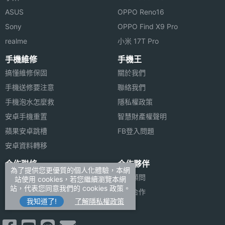
ASUS
OPPO Reno16
Sony
OPPO Find X9 Pro
realme
小米 17T Pro
手機維修
手機王
搞懂維修保固
關於我們
手機送修要注意
聯絡我們
手機泡水怎麼救
隱私權政策
安卓手機重置
智慧財產權聲明
蘋果安卓跳槽
FB登入問題
安卓資料轉移
合作聯絡
合作夥伴
為了提供您更優質的個人化體驗，本網
廣告刊登
法律顧問
站使用 cookies，若您繼續瀏覽本網
站，代表您同意我們的 cookies 政策。
加入商店報價
媒體合作
我知道了!
了解隱私權政策
新聞聯絡