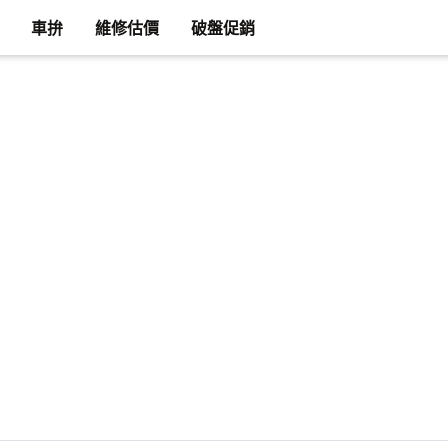
車拚
維修估價
破盤促銷