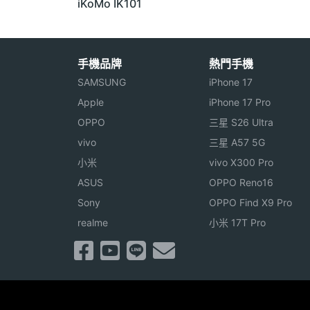
iKoMo IK101
手機品牌
熱門手機
SAMSUNG
iPhone 17
Apple
iPhone 17 Pro
OPPO
三星 S26 Ultra
vivo
三星 A57 5G
小米
vivo X300 Pro
ASUS
OPPO Reno16
Sony
OPPO Find X9 Pro
realme
小米 17T Pro