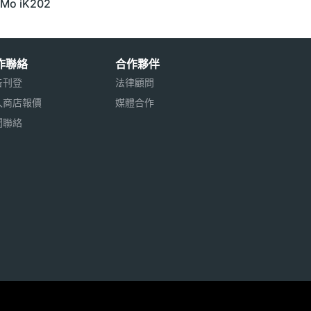
oMo iK202
作聯絡
合作夥伴
告刊登
法律顧問
入商店報價
媒體合作
聞聯絡