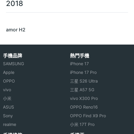
2018
amor H2
手機品牌
熱門手機
SAMSUNG
iPhone 17
Apple
iPhone 17 Pro
OPPO
三星 S26 Ultra
vivo
三星 A57 5G
小米
vivo X300 Pro
ASUS
OPPO Reno16
Sony
OPPO Find X9 Pro
realme
小米 17T Pro