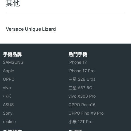
其他
Versace Unique Lizard
手機品牌
熱門手機
SAMSUNG
iPhone 17
Apple
iPhone 17 Pro
OPPO
三星 S26 Ultra
vivo
三星 A57 5G
小米
vivo X300 Pro
ASUS
OPPO Reno16
Sony
OPPO Find X9 Pro
realme
小米 17T Pro