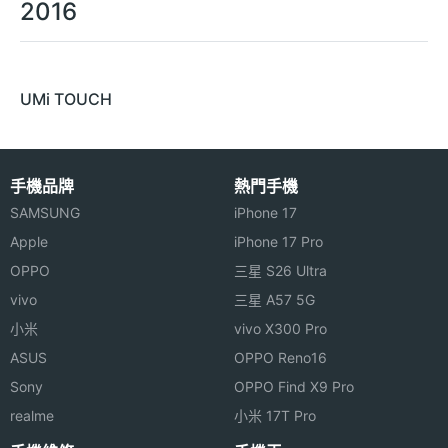
2016
UMi TOUCH
手機品牌
熱門手機
SAMSUNG
iPhone 17
Apple
iPhone 17 Pro
OPPO
三星 S26 Ultra
vivo
三星 A57 5G
小米
vivo X300 Pro
ASUS
OPPO Reno16
Sony
OPPO Find X9 Pro
realme
小米 17T Pro