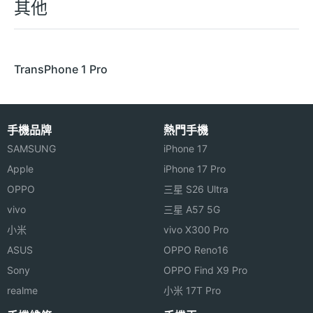
其他
TransPhone 1 Pro
手機品牌
熱門手機
SAMSUNG
iPhone 17
Apple
iPhone 17 Pro
OPPO
三星 S26 Ultra
vivo
三星 A57 5G
小米
vivo X300 Pro
ASUS
OPPO Reno16
Sony
OPPO Find X9 Pro
realme
小米 17T Pro