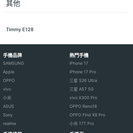
其他
Timmy E128
手機品牌
熱門手機
SAMSUNG
iPhone 17
Apple
iPhone 17 Pro
OPPO
三星 S26 Ultra
vivo
三星 A57 5G
小米
vivo X300 Pro
ASUS
OPPO Reno16
Sony
OPPO Find X9 Pro
realme
小米 17T Pro