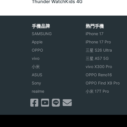
Thunder WatchKids 4G
手機品牌
熱門手機
SAMSUNG
iPhone 17
Apple
iPhone 17 Pro
OPPO
三星 S26 Ultra
vivo
三星 A57 5G
小米
vivo X300 Pro
ASUS
OPPO Reno16
Sony
OPPO Find X9 Pro
realme
小米 17T Pro