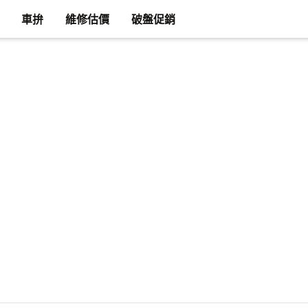
車拚
維修估價
破盤促銷