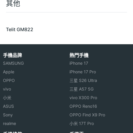
其他
Telit GM822
手機品牌
熱門手機
SAMSUNG
iPhone 17
Apple
iPhone 17 Pro
OPPO
三星 S26 Ultra
vivo
三星 A57 5G
小米
vivo X300 Pro
ASUS
OPPO Reno16
Sony
OPPO Find X9 Pro
realme
小米 17T Pro