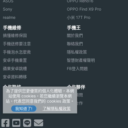
ASUS
OPPO Reno16
Sony
OPPO Find X9 Pro
realme
小米 17T Pro
手機維修
手機王
搞懂維修保固
關於我們
手機送修要注意
聯絡我們
手機泡水怎麼救
隱私權政策
安卓手機重置
智慧財產權聲明
蘋果安卓跳槽
FB登入問題
安卓資料轉移
合作聯絡
合作夥伴
為了提供您更優質的個人化體驗，本網
廣告刊登
法律顧問
站使用 cookies，若您繼續瀏覽本網
站，代表您同意我們的 cookies 政策。
加入商店報價
媒體合作
我知道了!
了解隱私權政策
新聞聯絡