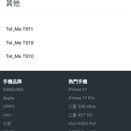
其他
Tel_Me T911
Tel_Me T919
Tel_Me T910
手機品牌
熱門手機
SAMSUNG
iPhone 17
Apple
iPhone 17 Pro
OPPO
三星 S26 Ultra
vivo
三星 A57 5G
小米
vivo X300 Pro