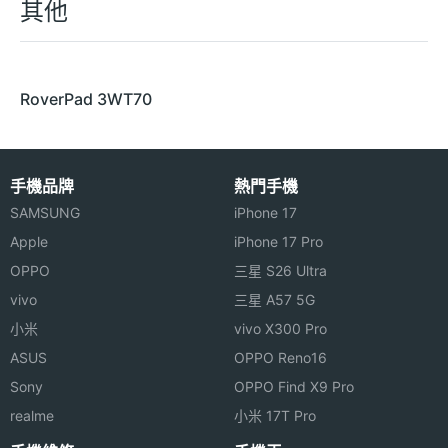
其他
RoverPad 3WT70
手機品牌
熱門手機
SAMSUNG
iPhone 17
Apple
iPhone 17 Pro
OPPO
三星 S26 Ultra
vivo
三星 A57 5G
小米
vivo X300 Pro
ASUS
OPPO Reno16
Sony
OPPO Find X9 Pro
realme
小米 17T Pro