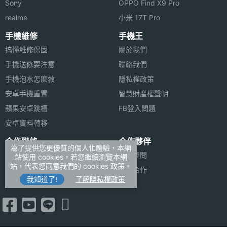
Sony
OPPO Find X9 Pro
realme
小米 17T Pro
手機維修
手機王
搞懂維修保固
關於我們
手機送修要注意
聯絡我們
手機泡水怎麼救
隱私權政策
安卓手機重置
智慧財產權聲明
蘋果安卓跳槽
FB登入問題
安卓資料轉移
合作聯絡
合作夥伴
為了提供您更優質的個人化體驗，本網
廣告刊登
法律顧問
站使用 cookies，若您繼續瀏覽本網
站，代表您同意我們的 cookies 政策。
加入商店報價
媒體合作
我知道了!
了解隱私權政策
新聞聯絡