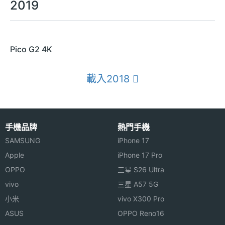
2019
Pico G2 4K
載入2018
手機品牌
熱門手機
SAMSUNG
iPhone 17
Apple
iPhone 17 Pro
OPPO
三星 S26 Ultra
vivo
三星 A57 5G
小米
vivo X300 Pro
ASUS
OPPO Reno16