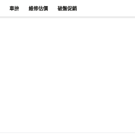
車拚
維修估價
破盤促銷