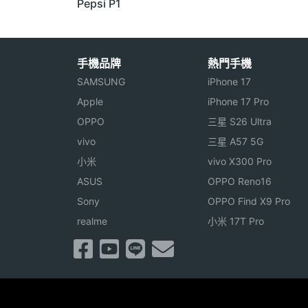
Pepsi P1
手機品牌
熱門手機
SAMSUNG
iPhone 17
Apple
iPhone 17 Pro
OPPO
三星 S26 Ultra
vivo
三星 A57 5G
小米
vivo X300 Pro
ASUS
OPPO Reno16
Sony
OPPO Find X9 Pro
realme
小米 17T Pro