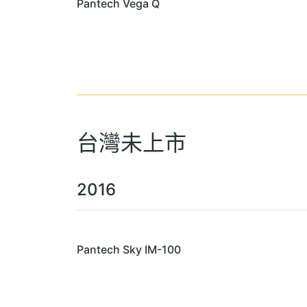
Pantech Vega Q
台灣未上市
2016
Pantech Sky IM-100