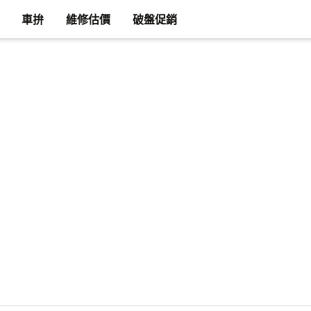
車拚
維修估價
破盤促銷