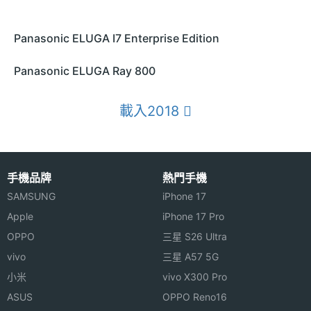
Panasonic ELUGA I7 Enterprise Edition
Panasonic ELUGA Ray 800
載入2018
手機品牌
熱門手機
SAMSUNG
iPhone 17
Apple
iPhone 17 Pro
OPPO
三星 S26 Ultra
vivo
三星 A57 5G
小米
vivo X300 Pro
ASUS
OPPO Reno16