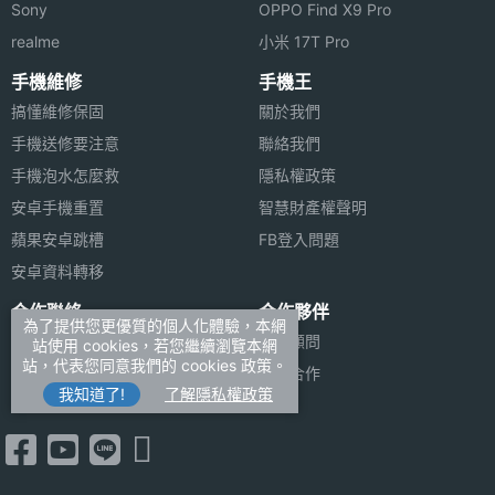
Sony
OPPO Find X9 Pro
realme
小米 17T Pro
手機維修
手機王
搞懂維修保固
關於我們
手機送修要注意
聯絡我們
手機泡水怎麼救
隱私權政策
安卓手機重置
智慧財產權聲明
蘋果安卓跳槽
FB登入問題
安卓資料轉移
合作聯絡
合作夥伴
為了提供您更優質的個人化體驗，本網
廣告刊登
法律顧問
站使用 cookies，若您繼續瀏覽本網
站，代表您同意我們的 cookies 政策。
加入商店報價
媒體合作
我知道了!
了解隱私權政策
新聞聯絡