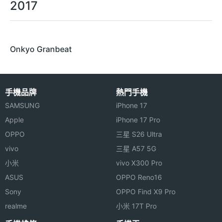
2017
Onkyo Granbeat
手機品牌
熱門手機
SAMSUNG
iPhone 17
Apple
iPhone 17 Pro
OPPO
三星 S26 Ultra
vivo
三星 A57 5G
小米
vivo X300 Pro
ASUS
OPPO Reno16
Sony
OPPO Find X9 Pro
realme
小米 17T Pro