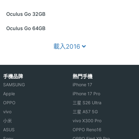
Oculus Go 32GB
Oculus Go 64GB
載入2016
手機品牌
熱門手機
SAMSUNG
iPhone 17
Apple
iPhone 17 Pro
OPPO
三星 S26 Ultra
vivo
三星 A57 5G
小米
vivo X300 Pro
ASUS
OPPO Reno16
Sony
OPPO Find X9 Pro