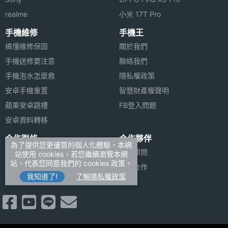
realme
小米 17T Pro
手機維修
手機王
搞懂維修保固
關於我們
手機送修要注意
聯絡我們
手機泡水怎麼救
隱私權政策
安卓手機重置
智慧財產權聲明
蘋果安卓跳槽
FB登入問題
安卓資料轉移
合作聯絡
合作夥伴
為了提供您更優質的個人化體驗，本網
廣告刊登
法律顧問
站使用 cookies，若您繼續瀏覽本網
站，代表您同意我們的 cookies 政策。
加入商店報價
媒體合作
我知道了!
了解隱私權政策
新聞聯絡