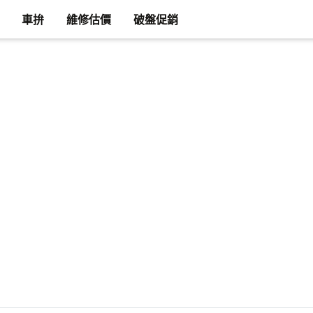
車拚
維修估價
破盤促銷