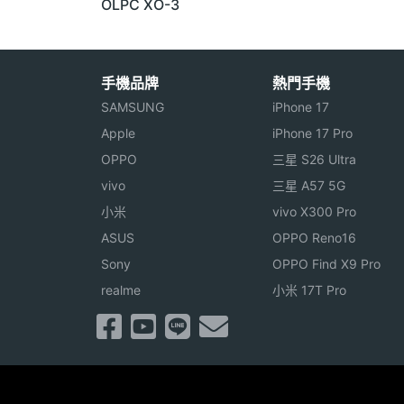
OLPC XO-3
手機品牌
熱門手機
SAMSUNG
iPhone 17
Apple
iPhone 17 Pro
OPPO
三星 S26 Ultra
vivo
三星 A57 5G
小米
vivo X300 Pro
ASUS
OPPO Reno16
Sony
OPPO Find X9 Pro
realme
小米 17T Pro