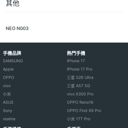
其他
NEO N003
手機品牌
熱門手機
SAMSUNG
iPhone 17
Apple
iPhone 17 Pro
OPPO
三星 S26 Ultra
vivo
三星 A57 5G
小米
vivo X300 Pro
ASUS
OPPO Reno16
Sony
OPPO Find X9 Pro
realme
小米 17T Pro