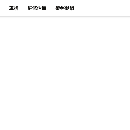
車拚
維修估價
破盤促銷