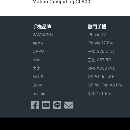
Motion Computing CL900
手機品牌
熱門手機
SAMSUNG
iPhone 17
Apple
iPhone 17 Pro
OPPO
三星 S26 Ultra
vivo
三星 A57 5G
小米
vivo X300 Pro
ASUS
OPPO Reno16
Sony
OPPO Find X9 Pro
realme
小米 17T Pro