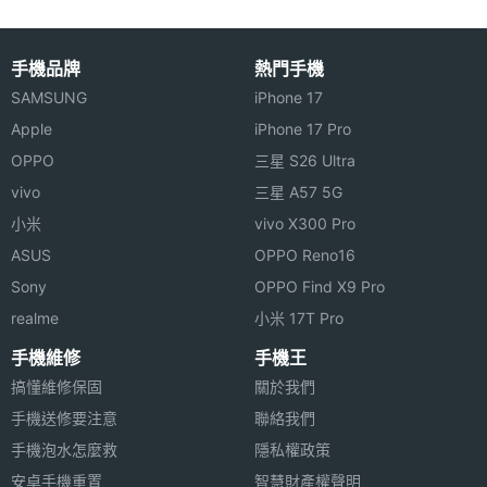
手機品牌
熱門手機
SAMSUNG
iPhone 17
Apple
iPhone 17 Pro
OPPO
三星 S26 Ultra
vivo
三星 A57 5G
小米
vivo X300 Pro
ASUS
OPPO Reno16
Sony
OPPO Find X9 Pro
realme
小米 17T Pro
手機維修
手機王
搞懂維修保固
關於我們
手機送修要注意
聯絡我們
手機泡水怎麼救
隱私權政策
安卓手機重置
智慧財產權聲明