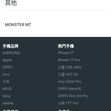
其他
MONSTER M7
手機品牌
熱門手機
SAMSUNG
iPhone 17
Apple
iPhone 17 Pro
OPPO
三星 S26 Ultra
vivo
三星 A57 5G
小米
vivo X300 Pro
ASUS
OPPO Reno16
Sony
OPPO Find X9 Pro
realme
小米 17T Pro