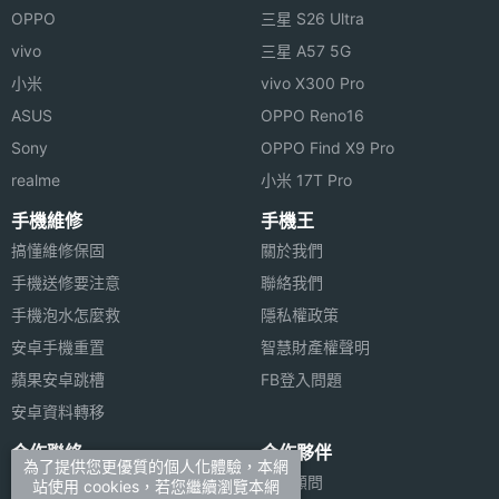
OPPO
三星 S26 Ultra
vivo
三星 A57 5G
小米
vivo X300 Pro
ASUS
OPPO Reno16
Sony
OPPO Find X9 Pro
realme
小米 17T Pro
手機維修
手機王
搞懂維修保固
關於我們
手機送修要注意
聯絡我們
手機泡水怎麼救
隱私權政策
安卓手機重置
智慧財產權聲明
蘋果安卓跳槽
FB登入問題
安卓資料轉移
合作聯絡
合作夥伴
為了提供您更優質的個人化體驗，本網
廣告刊登
法律顧問
站使用 cookies，若您繼續瀏覽本網