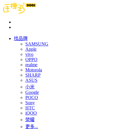
找品牌
SAMSUNG
Apple
vivo
OPPO
realme
Motorola
SHARP
ASUS
小米
Google
POCO
Sony
HTC
iQOO
榮耀
更多...