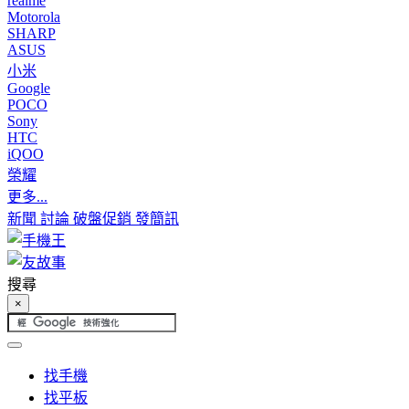
realme
Motorola
SHARP
ASUS
小米
Google
POCO
Sony
HTC
iQOO
榮耀
更多...
新聞
討論
破盤促銷
發簡訊
搜尋
×
找手機
找平板