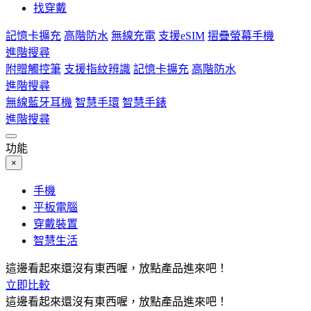
找穿戴
記憶卡擴充
高階防水
無線充電
支援eSIM
摺疊螢幕手機
進階搜尋
附贈觸控筆
支援指紋辨識
記憶卡擴充
高階防水
進階搜尋
無線藍牙耳機
智慧手環
智慧手錶
進階搜尋
功能
×
手機
平板電腦
穿戴裝置
智慧生活
這邊看起來還沒有東西喔，放點產品進來吧！
立即比較
這邊看起來還沒有東西喔，放點產品進來吧！