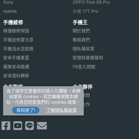
Sony
OPPO Find X9 Pro
realme
小米 17T Pro
手機維修
手機王
搞懂維修保固
關於我們
手機送修要注意
聯絡我們
手機泡水怎麼救
隱私權政策
安卓手機重置
智慧財產權聲明
蘋果安卓跳槽
FB登入問題
安卓資料轉移
合作聯絡
合作夥伴
為了提供您更優質的個人化體驗，本網
廣告刊登
法律顧問
站使用 cookies，若您繼續瀏覽本網
站，代表您同意我們的 cookies 政策。
加入商店報價
媒體合作
我知道了!
了解隱私權政策
新聞聯絡