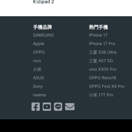
Kizipad 2
手機品牌
熱門手機
SAMSUNG
iPhone 17
Apple
iPhone 17 Pro
OPPO
三星 S26 Ultra
vivo
三星 A57 5G
小米
vivo X300 Pro
ASUS
OPPO Reno16
Sony
OPPO Find X9 Pro
realme
小米 17T Pro