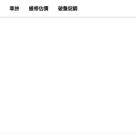
車拚
維修估價
破盤促銷