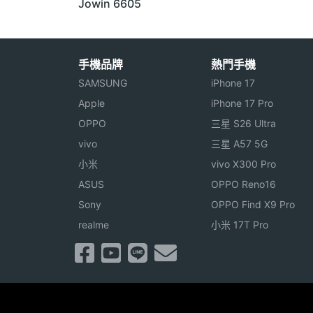
Jowin 6605
手機品牌
熱門手機
SAMSUNG
iPhone 17
Apple
iPhone 17 Pro
OPPO
三星 S26 Ultra
vivo
三星 A57 5G
小米
vivo X300 Pro
ASUS
OPPO Reno16
Sony
OPPO Find X9 Pro
realme
小米 17T Pro