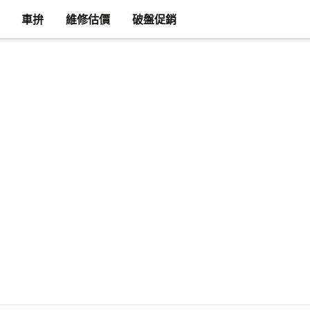
車拚
維修估價
破盤促銷