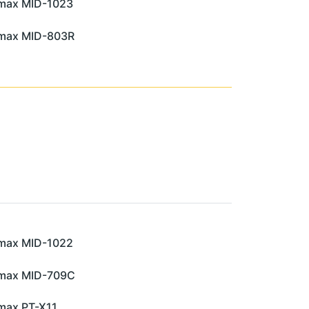
max MID-1023
max MID-803R
max MID-1022
max MID-709C
max PT-X11