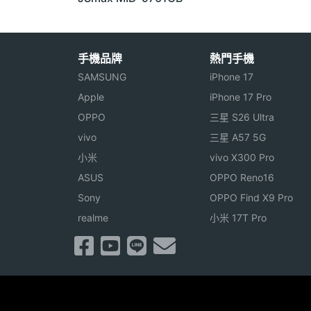
手機品牌
熱門手機
SAMSUNG
iPhone 17
Apple
iPhone 17 Pro
OPPO
三星 S26 Ultra
vivo
三星 A57 5G
小米
vivo X300 Pro
ASUS
OPPO Reno16
Sony
OPPO Find X9 Pro
realme
小米 17T Pro