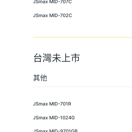
JSmax MID-707C
JSmax MID-702C
台灣未上市
其他
JSmax MID-701R
JSmax MID-1024G
JSmax MID-9701GB