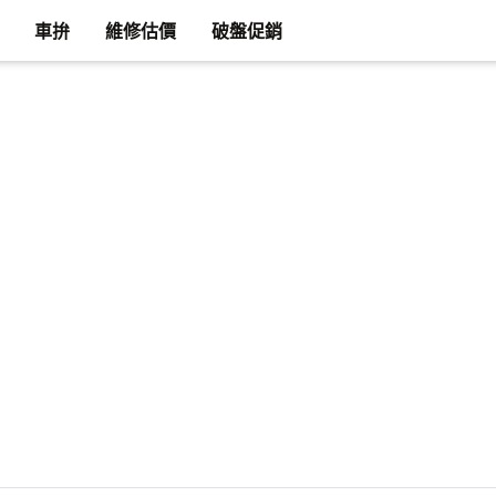
車拚
維修估價
破盤促銷