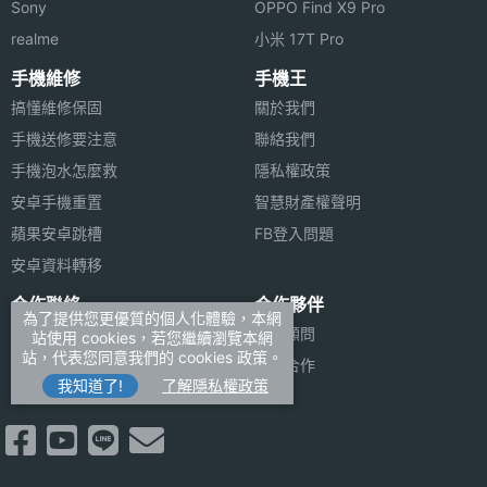
Sony
OPPO Find X9 Pro
realme
小米 17T Pro
手機維修
手機王
搞懂維修保固
關於我們
手機送修要注意
聯絡我們
手機泡水怎麼救
隱私權政策
安卓手機重置
智慧財產權聲明
蘋果安卓跳槽
FB登入問題
安卓資料轉移
合作聯絡
合作夥伴
為了提供您更優質的個人化體驗，本網
廣告刊登
法律顧問
站使用 cookies，若您繼續瀏覽本網
站，代表您同意我們的 cookies 政策。
加入商店報價
媒體合作
我知道了!
了解隱私權政策
新聞聯絡