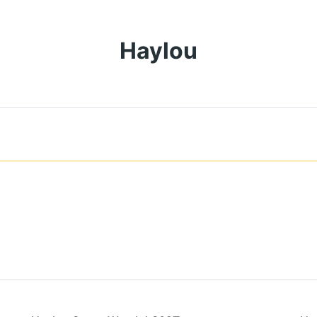
Haylou