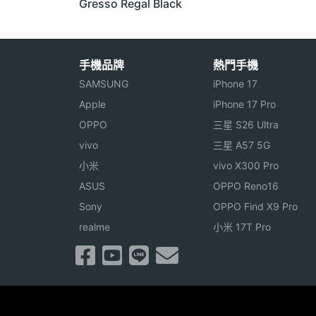
Gresso Regal Black
手機品牌
熱門手機
SAMSUNG
iPhone 17
Apple
iPhone 17 Pro
OPPO
三星 S26 Ultra
vivo
三星 A57 5G
小米
vivo X300 Pro
ASUS
OPPO Reno16
Sony
OPPO Find X9 Pro
realme
小米 17T Pro