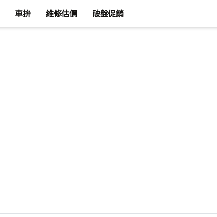
車拚
維修估價
破盤促銷