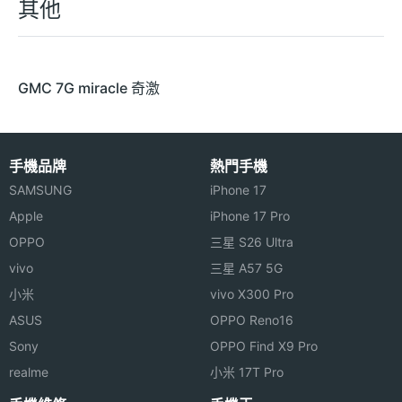
其他
GMC 7G miracle 奇激
手機品牌
熱門手機
SAMSUNG
iPhone 17
Apple
iPhone 17 Pro
OPPO
三星 S26 Ultra
vivo
三星 A57 5G
小米
vivo X300 Pro
ASUS
OPPO Reno16
Sony
OPPO Find X9 Pro
realme
小米 17T Pro