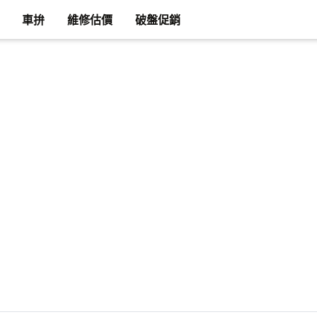
車拚
維修估價
破盤促銷