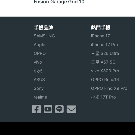
Fusion Garage Grid 10
手機品牌
熱門手機
SAMSUNG
iPhone 17
Apple
iPhone 17 Pro
OPPO
三星 S26 Ultra
vivo
三星 A57 5G
小米
vivo X300 Pro
ASUS
OPPO Reno16
Sony
OPPO Find X9 Pro
realme
小米 17T Pro