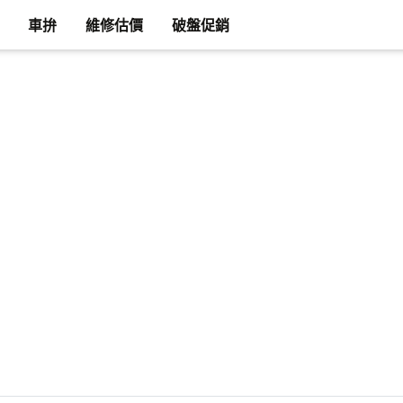
車拚
維修估價
破盤促銷