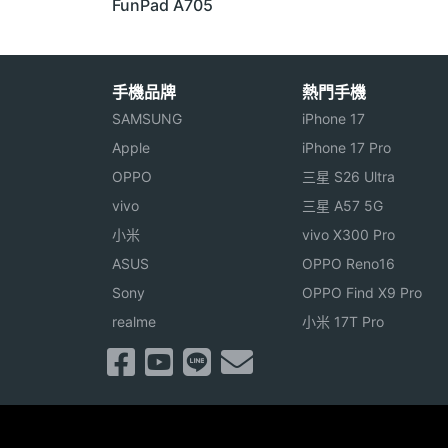
FunPad A705
手機品牌
熱門手機
SAMSUNG
iPhone 17
Apple
iPhone 17 Pro
OPPO
三星 S26 Ultra
vivo
三星 A57 5G
小米
vivo X300 Pro
ASUS
OPPO Reno16
Sony
OPPO Find X9 Pro
realme
小米 17T Pro