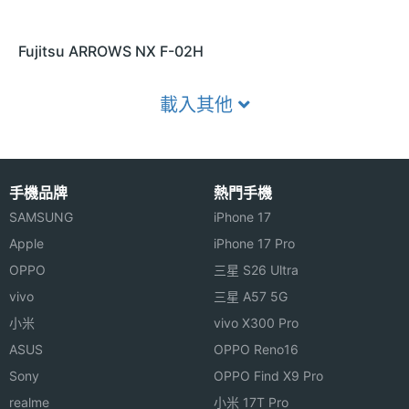
Fujitsu ARROWS NX F-02H
載入其他
手機品牌
熱門手機
SAMSUNG
iPhone 17
Apple
iPhone 17 Pro
OPPO
三星 S26 Ultra
vivo
三星 A57 5G
小米
vivo X300 Pro
ASUS
OPPO Reno16
Sony
OPPO Find X9 Pro
realme
小米 17T Pro