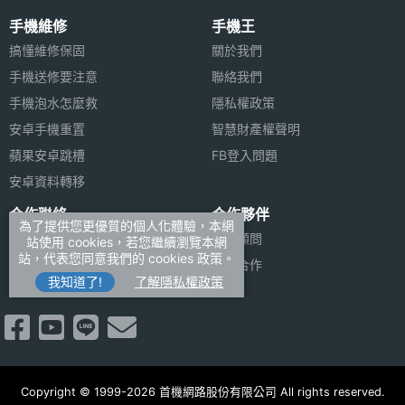
手機維修
手機王
搞懂維修保固
關於我們
手機送修要注意
聯絡我們
手機泡水怎麼救
隱私權政策
安卓手機重置
智慧財產權聲明
蘋果安卓跳槽
FB登入問題
安卓資料轉移
合作聯絡
合作夥伴
為了提供您更優質的個人化體驗，本網
廣告刊登
法律顧問
站使用 cookies，若您繼續瀏覽本網
站，代表您同意我們的 cookies 政策。
加入商店報價
媒體合作
我知道了!
了解隱私權政策
新聞聯絡
Copyright © 1999-2026 首機網路股份有限公司 All rights reserved.