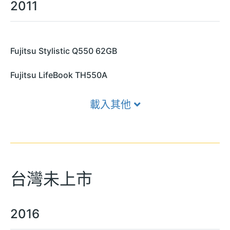
2011
Fujitsu Stylistic Q550 62GB
Fujitsu LifeBook TH550A
載入其他
台灣未上市
2016