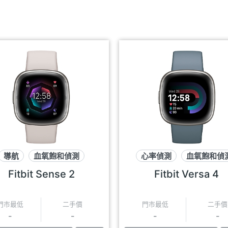
導航
血氧飽和偵測
心率偵測
血氧飽和偵
GPS定位
導航
Fitbit Sense 2
Fitbit Versa 4
門市最低
二手價
門市最低
二手價
-
-
-
-