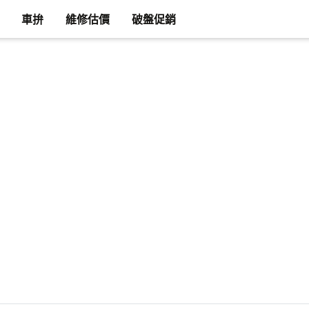
車拚
維修估價
破盤促銷