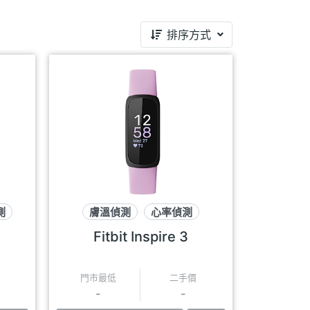
排序方式
測
膚溫偵測
心率偵測
血氧飽和偵測
Fitbit Inspire 3
門市最低
二手價
-
-