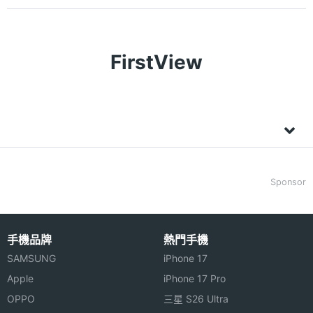
FirstView
Sponsor
手機品牌
熱門手機
SAMSUNG
iPhone 17
Apple
iPhone 17 Pro
OPPO
三星 S26 Ultra