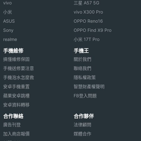
vivo
三星 A57 5G
小米
vivo X300 Pro
ASUS
OPPO Reno16
Sony
OPPO Find X9 Pro
realme
小米 17T Pro
手機維修
手機王
搞懂維修保固
關於我們
手機送修要注意
聯絡我們
手機泡水怎麼救
隱私權政策
安卓手機重置
智慧財產權聲明
蘋果安卓跳槽
FB登入問題
安卓資料轉移
合作聯絡
合作夥伴
廣告刊登
法律顧問
加入商店報價
媒體合作