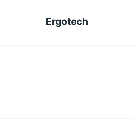
Ergotech