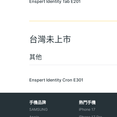
Enspert Identity Tab E201
台灣未上市
其他
Enspert Identity Cron E301
手機品牌
熱門手機
SAMSUNG
iPhone 17
Apple
iPhone 17 Pro