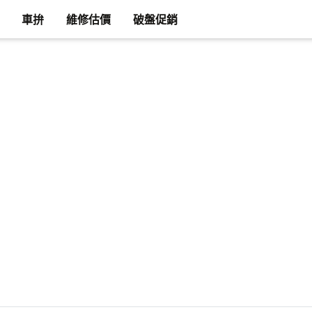
車拚
維修估價
破盤促銷