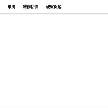
車拚
維修估價
破盤促銷