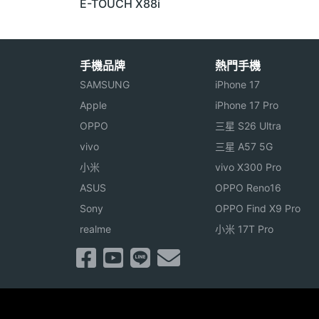
E-TOUCH X88i
手機品牌
熱門手機
SAMSUNG
iPhone 17
Apple
iPhone 17 Pro
OPPO
三星 S26 Ultra
vivo
三星 A57 5G
小米
vivo X300 Pro
ASUS
OPPO Reno16
Sony
OPPO Find X9 Pro
realme
小米 17T Pro