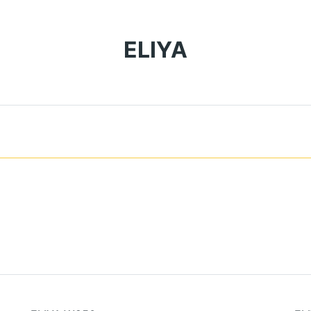
ELIYA