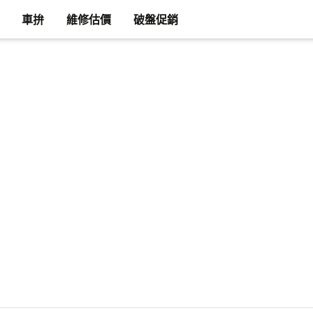
車拚
維修估價
破盤促銷